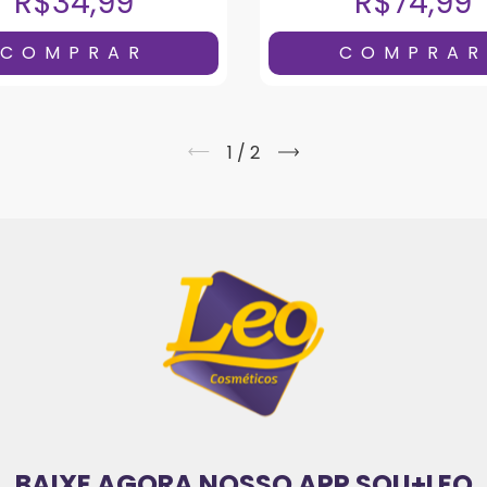
R$34,99
R$74,99
1
/
2
BAIXE AGORA NOSSO APP SOU+LEO