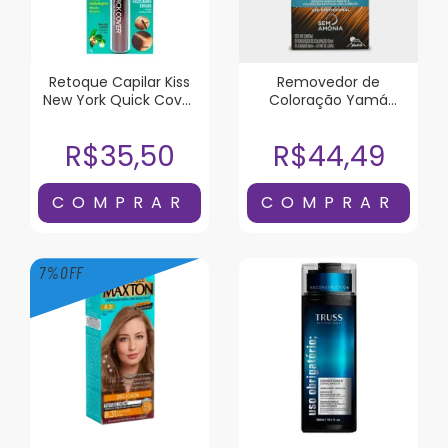
Retoque Capilar Kiss
Removedor de
New York Quick Cover
Coloração Yam
Castanho Escuro
Dekap Color System
120ml
R$35,50
R$44,49
7
%
OFF