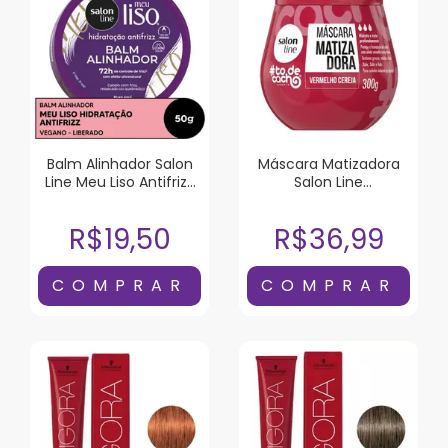
Balm Alinhador Salon
Máscara Matizadora
Line Meu Liso Antifrizz
Salon Line
50g
#todecacho
Vermelho Cereja 300G
R$19,50
R$36,99