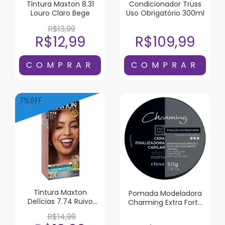
Tintura Maxton 8.31
Condicionador Truss
Louro Claro Bege
Uso Obrigatório 300ml
R$13,99
R$12,99
R$109,99
7
%
OFF
Tintura Maxton
Pomada Modeladora
Delícias 7.74 Ruivo
Charming Extra Forte
Doce de Leite
Efeito Matte 50g
R$14,99