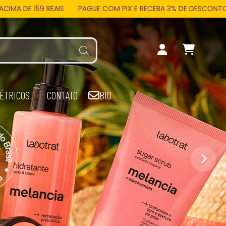
UE COM PIX E RECEBA 3% DE DESCONTO EM TODA LOJA
FRETE 
ÉTRICOS
CONTATO
BIO