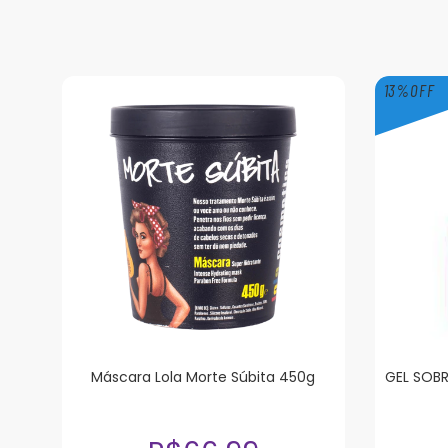
13
%
OFF
Máscara Lola Morte Súbita 450g
GEL SOB