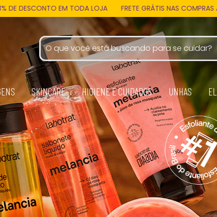
 LOJA
FRETE GRÁTIS NAS COMPRAS ACIMA DE 159 REAIS
PAG
GENS
SKINCARE
HIGIENE E CUIDADOS
UNHAS
EL