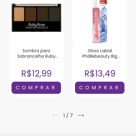
Sombra para
Gloss Labial
Sobrancelha Ruby
Phállebeauty Big
Rose
Mouth Rosa 4ml
R$12,99
R$13,49
1
/
7