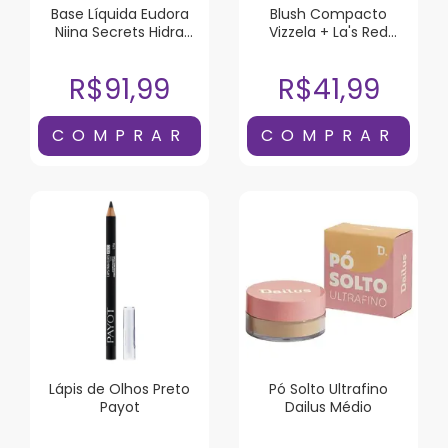
Base Líquida Eudora
Blush Compacto
Niina Secrets Hidra
Vizzela + La's Red
Glow Cor 05 30ml
Mocha
R$91,99
R$41,99
Lápis de Olhos Preto
Pó Solto Ultrafino
Payot
Dailus Médio