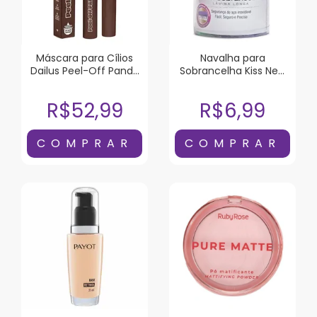
Máscara para Cílios
Navalha para
Dailus Peel-Off Panda
Sobrancelha Kiss New
Marrom 6g
York Lâmina Longa 1
Unidade
R$52,99
R$6,99