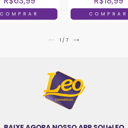
R$63,99
R$18,99
1
/
7
BAIXE AGORA NOSSO APP SOU+LEO