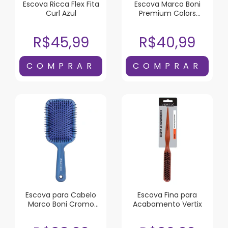
Escova Ricca Flex Fita
Escova Marco Boni
Curl Azul
Premium Colors
46mm
R$45,99
R$40,99
Escova para Cabelo
Escova Fina para
Marco Boni Cromo
Acabamento Vertix
Raquete