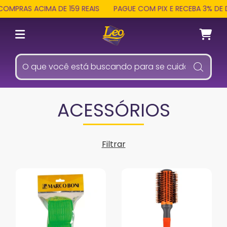
PRAS ACIMA DE 159 REAIS
PAGUE COM PIX E RECEBA 3% DE D
ACESSÓRIOS
Filtrar