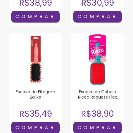
R$38,99
R$30,99
Escova de Fitagem
Escova de Cabelo
Zalike
Ricca Raquete Flex
Blue
R$35,49
R$38,90