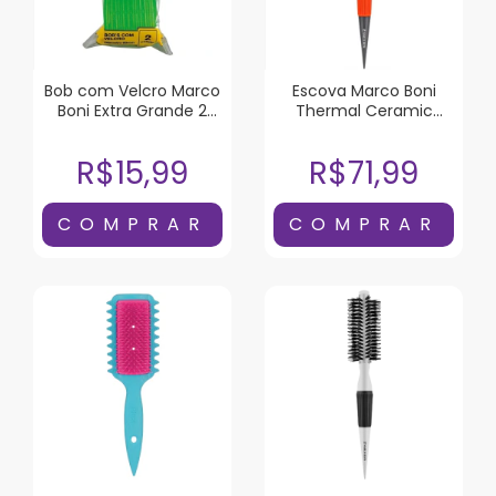
Bob com Velcro Marco
Escova Marco Boni
Boni Extra Grande 2
Thermal Ceramic
Unidades
Orange 65mm
R$15,99
R$71,99