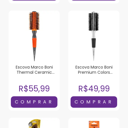
Escova Marco Boni
Escova Marco Boni
Thermal Ceramic
Premium Colors
Orange 55mm
55mm
R$55,99
R$49,99