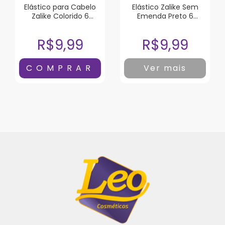
Elástico para Cabelo
Elástico Zalike Sem
Zalike Colorido 6
Emenda Preto 6
Unidades
unidades
R$9,99
R$9,99
Ver mais