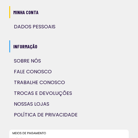
MINHA CONTA
DADOS PESSOAIS
INFORMAÇÃO
SOBRE NÓS
FALE CONOSCO
TRABALHE CONOSCO
TROCAS E DEVOLUÇÕES
NOSSAS LOJAS
POLÍTICA DE PRIVACIDADE