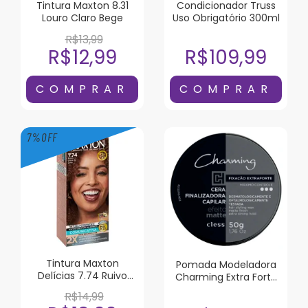
Tintura Maxton 8.31
Condicionador Truss
Louro Claro Bege
Uso Obrigatório 300ml
R$13,99
R$12,99
R$109,99
7
%
OFF
Tintura Maxton
Pomada Modeladora
Delícias 7.74 Ruivo
Charming Extra Forte
Doce de Leite
Efeito Matte 50g
R$14,99