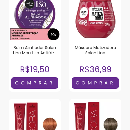
Balm Alinhador Salon
Máscara Matizadora
Line Meu Liso Antifrizz
Salon Line
50g
#todecacho
Vermelho Cereja 300G
R$19,50
R$36,99