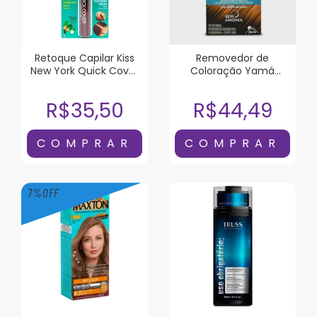
Retoque Capilar Kiss
Removedor de
New York Quick Cover
Coloração Yam
Castanho Escuro
Dekap Color System
120ml
R$35,50
R$44,49
7
%
OFF