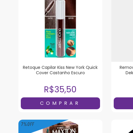
Retoque Capilar Kiss New York Quick
Remov
Cover Castanho Escuro
Dek
R$35,50
7
%
OFF