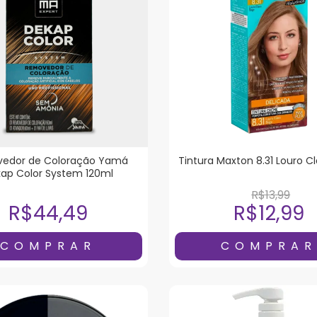
edor de Coloração Yam
Tintura Maxton 8.31 Louro C
ap Color System 120ml
R$13,99
R$44,49
R$12,99