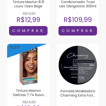
Tintura Maxton 8.31
Condicionador Truss
Louro Claro Bege
Uso Obrigatório 300ml
R$13,99
R$12,99
R$109,99
7
%
OFF
Tintura Maxton
Pomada Modeladora
Delícias 7.74 Ruivo
Charming Extra Forte
Doce de Leite
Efeito Matte 50g
R$14,99