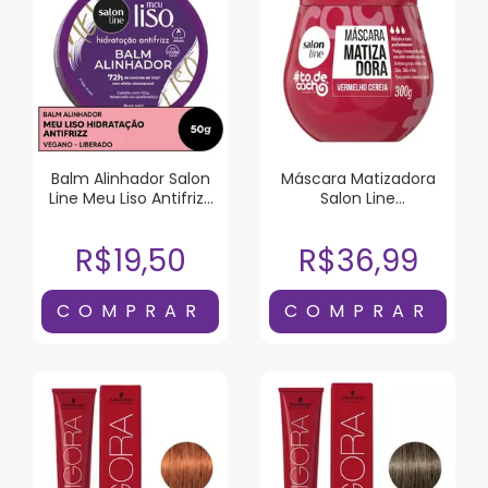
Balm Alinhador Salon
Máscara Matizadora
Line Meu Liso Antifrizz
Salon Line
50g
#todecacho
Vermelho Cereja 300G
R$19,50
R$36,99