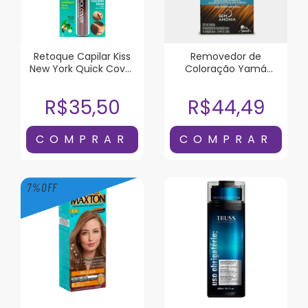
Retoque Capilar Kiss
Removedor de
New York Quick Cover
Coloração Yam
Castanho Escuro
Dekap Color System
120ml
R$35,50
R$44,49
7
%
OFF