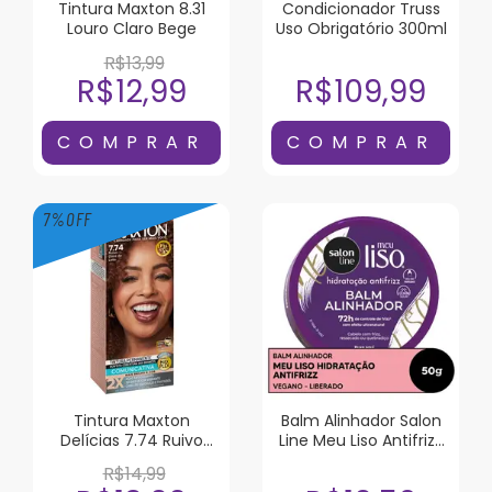
Tintura Maxton 8.31
Condicionador Truss
Louro Claro Bege
Uso Obrigatório 300ml
R$13,99
R$12,99
R$109,99
7
%
OFF
Tintura Maxton
Balm Alinhador Salon
Delícias 7.74 Ruivo
Line Meu Liso Antifrizz
Doce de Leite
50g
R$14,99