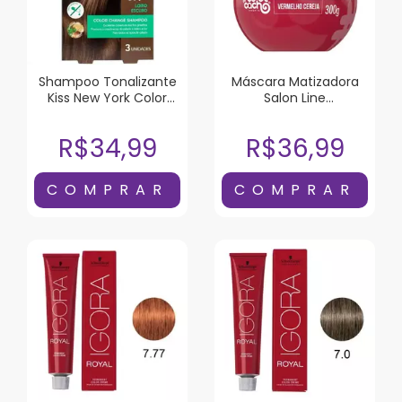
Shampoo Tonalizante
Máscara Matizadora
Kiss New York Color
Salon Line
Change Loiro Escuro 3
#todecacho
Unidades
Vermelho Cereja 300G
R$34,99
R$36,99