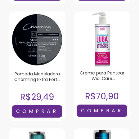
Creme para Pentear
Pomada Modeladora
Widi Care
Charming Extra Forte
Encrespando a Juba
Efeito Matte 50g
500ml
R$70,90
R$29,49