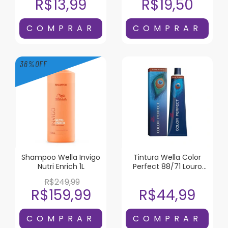
R$13,99
R$19,50
36
%
OFF
Shampoo Wella Invigo
Tintura Wella Color
Nutri Enrich 1L
Perfect 88/71 Louro
Claro Intenso Marrom
R$249,99
Acinzentado
R$159,99
R$44,99