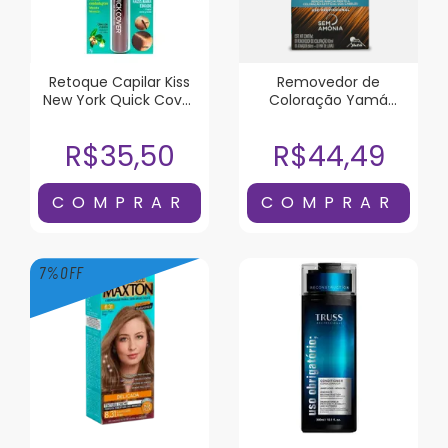
Retoque Capilar Kiss
Removedor de
New York Quick Cover
Coloração Yam
Castanho Escuro
Dekap Color System
120ml
R$35,50
R$44,49
7
%
OFF