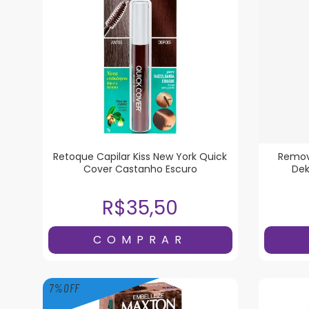
Retoque Capilar Kiss New York Quick
Remov
Cover Castanho Escuro
Dek
R$35,50
7
%
OFF