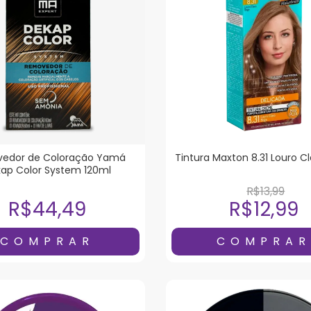
edor de Coloração Yam
Tintura Maxton 8.31 Louro C
ap Color System 120ml
R$13,99
R$44,49
R$12,99