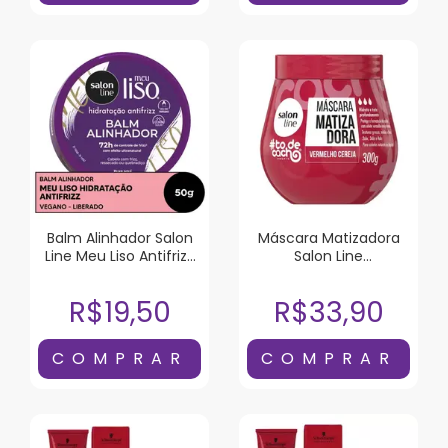
Balm Alinhador Salon
Máscara Matizadora
Line Meu Liso Antifrizz
Salon Line
50g
#todecacho
Vermelho Cereja 300G
R$19,50
R$33,90