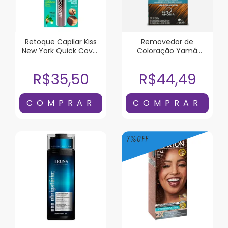
Retoque Capilar Kiss
Removedor de
New York Quick Cover
Coloração Yam
Castanho Escuro
Dekap Color System
120ml
R$35,50
R$44,49
7
%
OFF