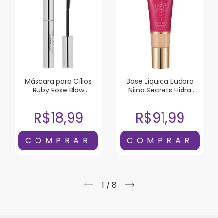
Máscara para Cílios
Base Líquida Eudora
Ruby Rose Blow
Niina Secrets Hidra
Dramatic!!! Black To
Glow Cor 05 30ml
Black
R$18,99
R$91,99
1
/
8