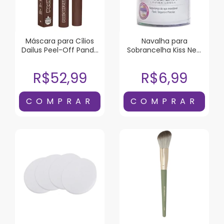
Máscara para Cílios
Navalha para
Dailus Peel-Off Panda
Sobrancelha Kiss New
Marrom 6g
York Lâmina Longa 1
Unidade
R$52,99
R$6,99