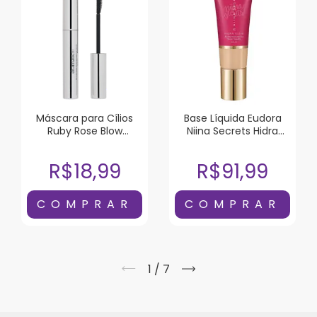
Máscara para Cílios
Base Líquida Eudora
Ruby Rose Blow
Niina Secrets Hidra
Dramatic!!! Black To
Glow Cor 05 30ml
Black
R$18,99
R$91,99
1
/
7