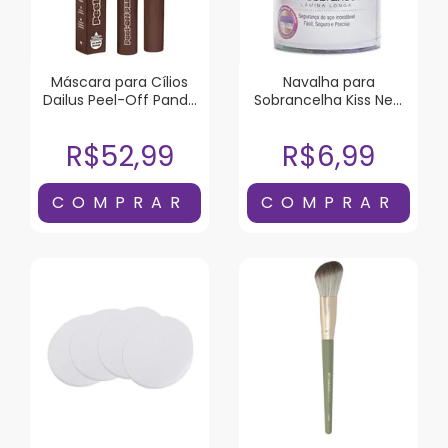
Máscara para Cílios
Navalha para
Dailus Peel-Off Panda
Sobrancelha Kiss New
Marrom 6g
York Lâmina Longa 1
Unidade
R$52,99
R$6,99