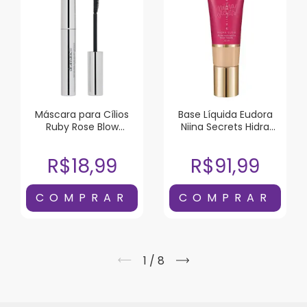
Máscara para Cílios
Base Líquida Eudora
Ruby Rose Blow
Niina Secrets Hidra
Dramatic!!! Black To
Glow Cor 05 30ml
Black
R$18,99
R$91,99
1
/
8