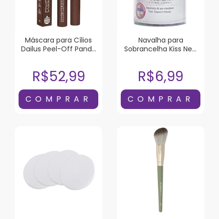
Máscara para Cílios
Navalha para
Dailus Peel-Off Panda
Sobrancelha Kiss New
Marrom 6g
York Lâmina Longa 1
Unidade
R$52,99
R$6,99