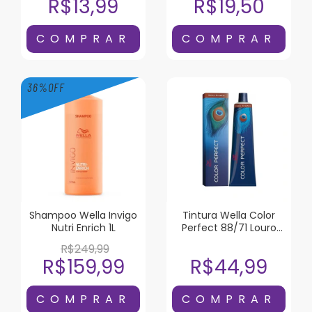
R$13,99
R$19,50
36
%
OFF
Shampoo Wella Invigo
Tintura Wella Color
Nutri Enrich 1L
Perfect 88/71 Louro
Claro Intenso Marrom
R$249,99
Acinzentado
R$159,99
R$44,99