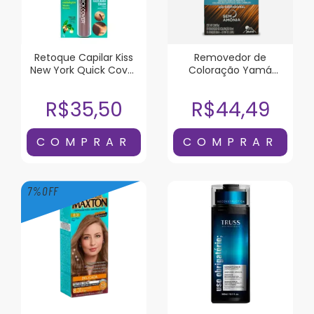
Retoque Capilar Kiss
Removedor de
New York Quick Cover
Coloração Yam
Castanho Escuro
Dekap Color System
120ml
R$35,50
R$44,49
7
%
OFF