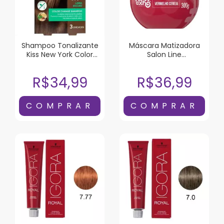
Shampoo Tonalizante
Máscara Matizadora
Kiss New York Color
Salon Line
Change Loiro Escuro 3
#todecacho
Unidades
Vermelho Cereja 300G
R$34,99
R$36,99