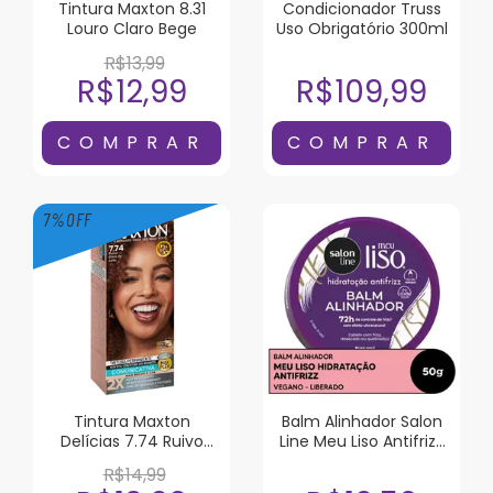
Tintura Maxton 8.31
Condicionador Truss
Louro Claro Bege
Uso Obrigatório 300ml
R$13,99
R$12,99
R$109,99
7
%
OFF
Tintura Maxton
Balm Alinhador Salon
Delícias 7.74 Ruivo
Line Meu Liso Antifrizz
Doce de Leite
50g
R$14,99