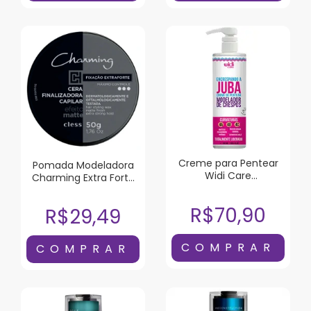
Creme para Pentear
Pomada Modeladora
Widi Care
Charming Extra Forte
Encrespando a Juba
Efeito Matte 50g
500ml
R$70,90
R$29,49