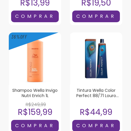
R$13,99
R$19,50
36
%
OFF
Shampoo Wella Invigo
Tintura Wella Color
Nutri Enrich 1L
Perfect 88/71 Louro
Claro Intenso Marrom
R$249,99
Acinzentado
R$159,99
R$44,99