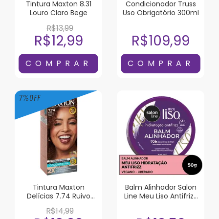
Tintura Maxton 8.31
Condicionador Truss
Louro Claro Bege
Uso Obrigatório 300ml
R$13,99
R$12,99
R$109,99
7
%
OFF
Tintura Maxton
Balm Alinhador Salon
Delícias 7.74 Ruivo
Line Meu Liso Antifrizz
Doce de Leite
50g
R$14,99