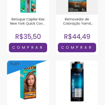
Retoque Capilar Kiss
Removedor de
New York Quick Cover
Coloração Yam
Castanho Escuro
Dekap Color System
120ml
R$35,50
R$44,49
7
%
OFF