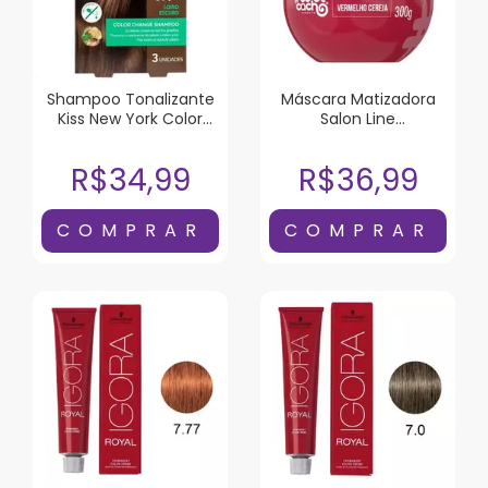
Shampoo Tonalizante
Máscara Matizadora
Kiss New York Color
Salon Line
Change Loiro Escuro 3
#todecacho
Unidades
Vermelho Cereja 300G
R$34,99
R$36,99