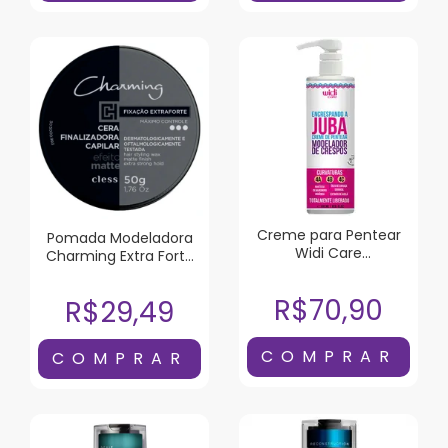
Creme para Pentear
Pomada Modeladora
Widi Care
Charming Extra Forte
Encrespando a Juba
Efeito Matte 50g
500ml
R$70,90
R$29,49