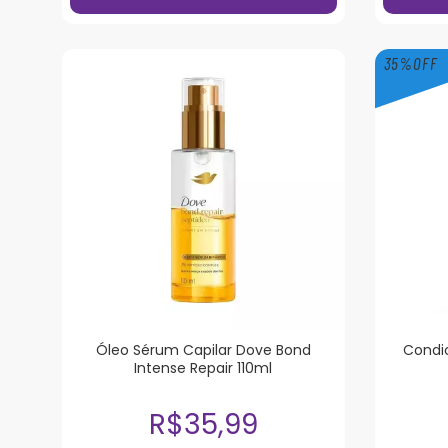
35
%
OFF
Óleo Sérum Capilar Dove Bond
Condic
Intense Repair 110ml
R$35,99