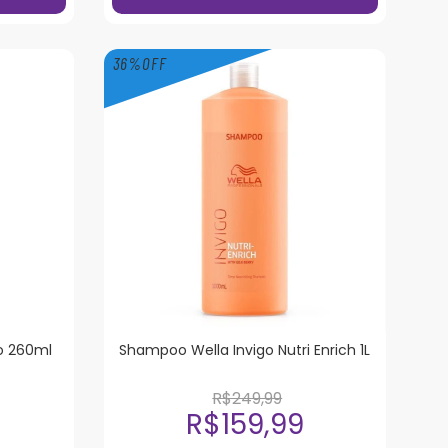
36
%
OFF
io 260ml
Shampoo Wella Invigo Nutri Enrich 1L
R$249,99
R$159,99