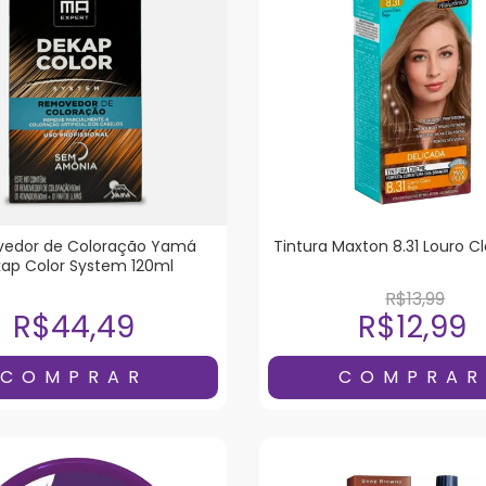
edor de Coloração Yam
Tintura Maxton 8.31 Louro C
ap Color System 120ml
R$13,99
R$44,49
R$12,99