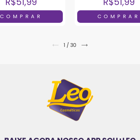
R$51,99
R$51,99
1
/
30