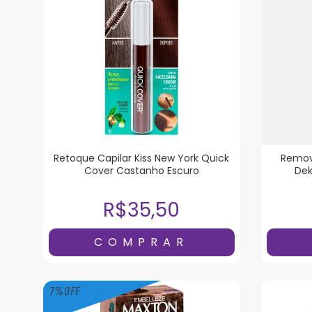
Retoque Capilar Kiss New York Quick
Remov
Cover Castanho Escuro
Dek
R$35,50
7
%
OFF