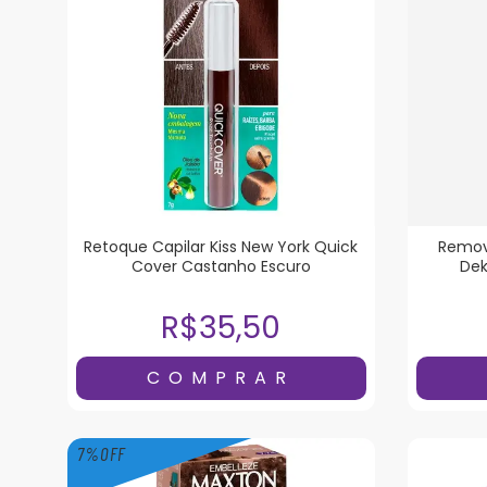
Retoque Capilar Kiss New York Quick
Remov
Cover Castanho Escuro
Dek
R$35,50
7
%
OFF