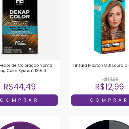
edor de Coloração Yam
Tintura Maxton 8.31 Louro C
ap Color System 120ml
R$13,99
R$44,49
R$12,99