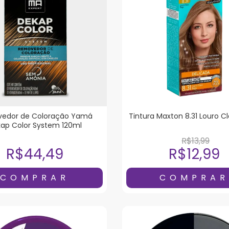
edor de Coloração Yam
Tintura Maxton 8.31 Louro C
ap Color System 120ml
R$13,99
R$44,49
R$12,99