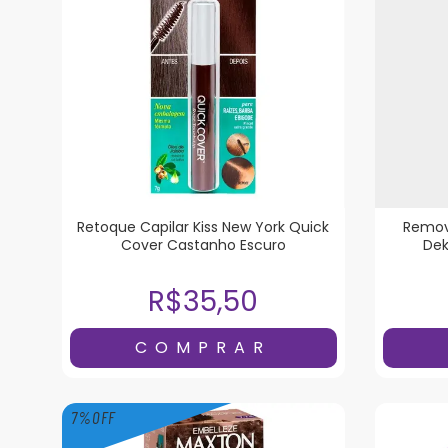
Retoque Capilar Kiss New York Quick
Remov
Cover Castanho Escuro
Dek
R$35,50
7
%
OFF