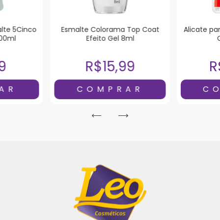
lte 5Cinco
Esmalte Colorama Top Coat
Alicate pa
100ml
Efeito Gel 8ml
9
R$15,99
R