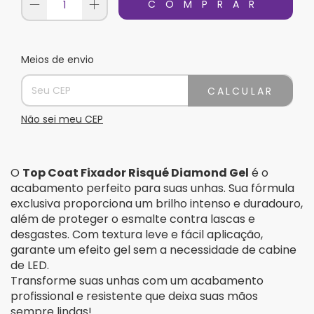
Meios de envio
Entregas para o CEP:
Alterar CEP
CALCULAR
Não sei meu CEP
O
Top Coat Fixador Risqué Diamond Gel
é o
acabamento perfeito para suas unhas. Sua fórmula
exclusiva proporciona um brilho intenso e duradouro,
além de proteger o esmalte contra lascas e
desgastes. Com textura leve e fácil aplicação,
garante um efeito gel sem a necessidade de cabine
de LED.
Transforme suas unhas com um acabamento
profissional e resistente que deixa suas mãos
sempre lindas!