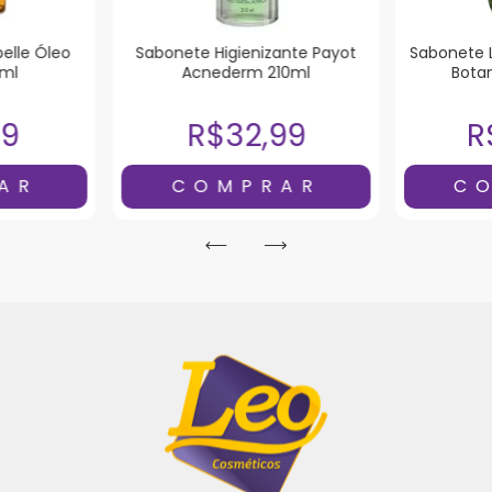
elle Óleo
Sabonete Higienizante Payot
Sabonete 
ml
Acnederm 210ml
Bota
99
R$32,99
R