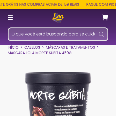
 GRÁTIS NAS COMPRAS ACIMA DE 159 REAIS
PAGUE COM PIX E 
INÍCIO
>
CABELOS
>
MÁSCARAS E TRATAMENTOS
>
MÁSCARA LOLA MORTE SÚBITA 450G