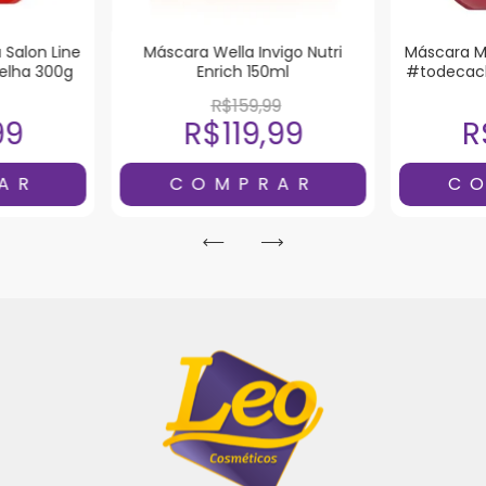
 Salon Line
Máscara Wella Invigo Nutri
Máscara Ma
elha 300g
Enrich 150ml
#todecac
R$159,99
99
R$119,99
R