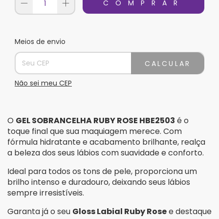
Meios de envio
Entregas para o CEP:
Alterar CEP
CALCULAR
Não sei meu CEP
O
GEL SOBRANCELHA RUBY ROSE HBE2503
é o
toque final que sua maquiagem merece. Com
fórmula hidratante e acabamento brilhante, realça
a beleza dos seus lábios com suavidade e conforto.
Ideal para todos os tons de pele, proporciona um
brilho intenso e duradouro, deixando seus lábios
sempre irresistíveis.
Garanta já o seu
Gloss Labial Ruby Rose
e destaque