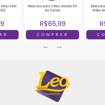
 Melu Peel
Máscara para Cílios Vizzela 5G
Máscara 
5152
No Panda
Ehlke M
99
R$65,99
R