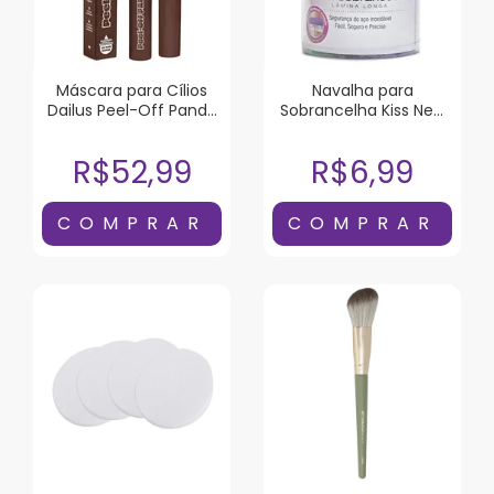
Máscara para Cílios
Navalha para
Dailus Peel-Off Panda
Sobrancelha Kiss New
Marrom 6g
York Lâmina Longa 1
Unidade
R$52,99
R$6,99