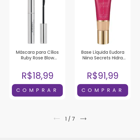
Máscara para Cílios
Base Líquida Eudora
Ruby Rose Blow
Niina Secrets Hidra
Dramatic!!! Black To
Glow Cor 05 30ml
Black
R$18,99
R$91,99
1
/
7