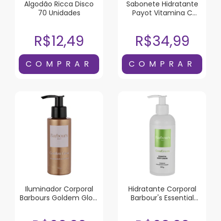
Algodão Ricca Disco
Sabonete Hidratante
70 Unidades
Payot Vitamina C
220ml
R$12,49
R$34,99
Iluminador Corporal
Hidratante Corporal
Barbours Goldem Glow
Barbour's Essential
115ml
Body Cream Good
Graces 230g